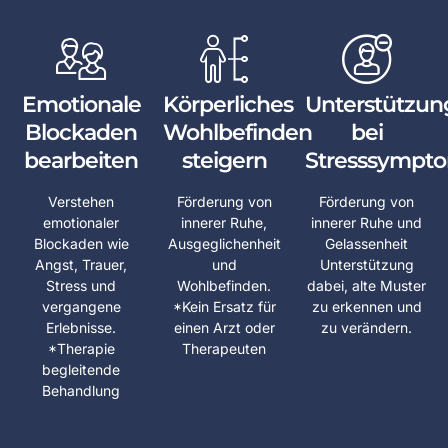
Emotionale
Körperliches
Unterstützun
Blockaden
Wohlbefinden
bei
bearbeiten
steigern
Stresssympt
Verstehen
Förderung von
Förderung von
emotionaler
innerer Ruhe,
innerer Ruhe und
Blockaden wie
Ausgeglichenheit
Gelassenheit
Angst, Trauer,
und
Unterstützung
Stress und
Wohlbefinden.
dabei, alte Muster
vergangene
*Kein Ersatz für
zu erkennen und
Erlebnisse.
einen Arzt oder
zu verändern.
*Therapie
Therapeuten
begleitende
Behandlung